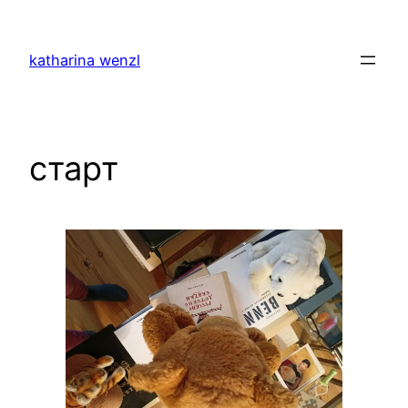
Zum
Inhalt
katharina wenzl
springen
старт